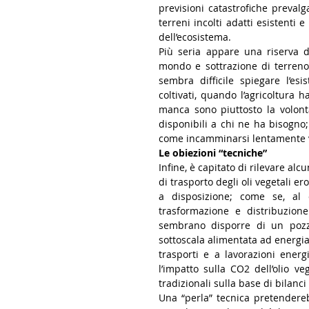
previsioni catastrofiche prevalg
terreni incolti adatti esistenti e
dell’ecosistema.
Più seria appare una riserva d
mondo e sottrazione di terreno 
sembra difficile spiegare l’es
coltivati, quando l’agricoltura 
manca sono piuttosto la volont
disponibili a chi ne ha bisogno;
come incamminarsi lentamente ve
Le obiezioni “tecniche”
Infine, è capitato di rilevare alc
di trasporto degli oli vegetali 
a disposizione; come se, al c
trasformazione e distribuzione
sembrano disporre di un pozzo
sottoscala alimentata ad energia 
trasporti e a lavorazioni energ
l’impatto sulla CO2 dell’olio v
tradizionali sulla base di bilanc
Una “perla” tecnica pretendereb