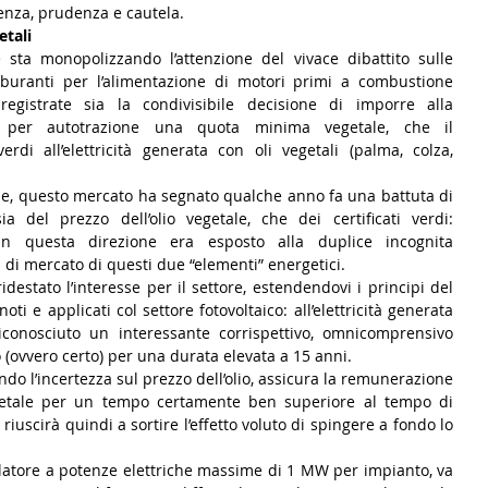
enza, prudenza e cautela.
etali
sta monopolizzando l’attenzione del vivace dibattito sulle 
buranti per l’alimentazione di motori primi a combustione 
egistrate sia la condivisibile decisione di imporre alla 
 per autotrazione una quota minima vegetale, che il 
erdi all’elettricità generata con oli vegetali (palma, colza, 
le, questo mercato ha segnato qualche anno fa una battuta di 
sia del prezzo dell’olio vegetale, che dei certificati verdi: 
 in questa direzione era esposto alla duplice incognita 
 di mercato di questi due “elementi” energetici.
destato l’interesse per il settore, estendendovi i principi del 
i e applicati col settore fotovoltaico: all’elettricità generata 
iconosciuto un interessante corrispettivo, omnicomprensivo 
sso (ovvero certo) per una durata elevata a 15 anni.  
do l’incertezza sul prezzo dell’olio, assicura la remunerazione 
egetale per un tempo certamente ben superiore al tempo di 
iuscirà quindi a sortire l’effetto voluto di spingere a fondo lo 
slatore a potenze elettriche massime di 1 MW per impianto, va 