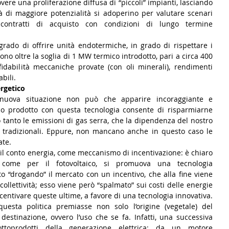
ere una proliferazione diffusa di “piccoli” impianti, lasciando 
ltà di maggiore potenzialità si adoperino per valutare scenari 
contratti di acquisto con condizioni di lungo termine 
grado di offrire unità endotermiche, in grado di rispettare i 
ono oltre la soglia di 1 MW termico introdotto, pari a circa 400 
ffidabilità meccaniche provate (con oli minerali), rendimenti 
abili.
ergetico
 nuova situazione non può che apparire incoraggiante e 
ico prodotto con questa tecnologia consente di risparmiarne 
 tanto le emissioni di gas serra, che la dipendenza del nostro 
i tradizionali. Eppure, non mancano anche in questo caso le 
ate.
il conto energia, come meccanismo di incentivazione: è chiaro 
ome per il fotovoltaico, si promuova una tecnologia 
o “drogando” il mercato con un incentivo, che alla fine viene 
ollettività; esso viene però “spalmato” sui costi delle energie 
da fonti fossili, finendo per disincentivare queste ultime, a favore di una tecnologia innovativa. 
esta politica premiasse non solo l’origine (vegetale) del 
estinazione, ovvero l’uso che se fa. Infatti, una successiva 
ttoprodotti della generazione elettrica: da un motore 