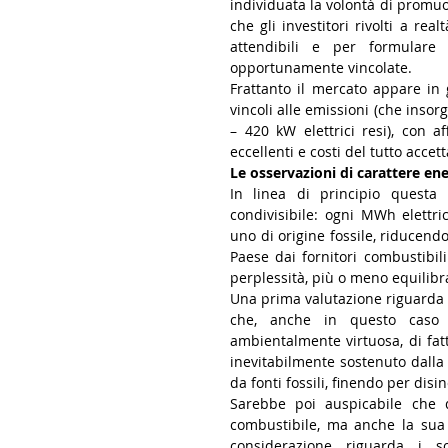
individuata la volontà di promuov
che gli investitori rivolti a rea
attendibili e per formulare 
opportunamente vincolate. 
Frattanto il mercato appare in 
vincoli alle emissioni (che insorg
– 420 kW elettrici resi), con a
eccellenti e costi del tutto accett
Le osservazioni di carattere en
In linea di principio questa
condivisibile: ogni MWh elettr
uno di origine fossile, riducendo
Paese dai fornitori combustibil
perplessità, più o meno equilibr
Una prima valutazione riguarda 
che, anche in questo caso c
ambientalmente virtuosa, di fatt
inevitabilmente sostenuto dalla c
Sarebbe poi auspicabile che qu
combustibile, ma anche la sua d
considerazione riguarda i so