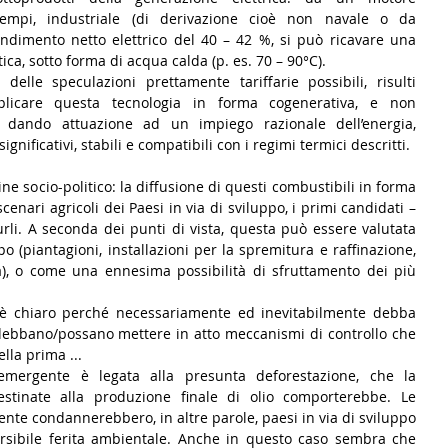
tempi, industriale (di derivazione cioè non navale o da 
endimento netto elettrico del 40 – 42 %, si può ricavare una 
a, sotto forma di acqua calda (p. es. 70 – 90°C). 
delle speculazioni prettamente tariffarie possibili, risulti 
licare questa tecnologia in forma cogenerativa, e non 
, dando attuazione ad un impiego razionale dell’energia, 
gnificativi, stabili e compatibili con i regimi termici descritti.
e socio-politico: la diffusione di questi combustibili in forma 
enari agricoli dei Paesi in via di sviluppo, i primi candidati – 
rli. A seconda dei punti di vista, questa può essere valutata 
 (piantagioni, installazioni per la spremitura e raffinazione, 
a), o come una ennesima possibilità di sfruttamento dei più 
 è chiaro perché necessariamente ed inevitabilmente debba 
i debbano/possano mettere in atto meccanismi di controllo che 
lla prima ... 
emergente è legata alla presunta deforestazione, che la 
estinate alla produzione finale di olio comporterebbe. Le 
nte condannerebbero, in altre parole, paesi in via di sviluppo 
rsibile ferita ambientale. Anche in questo caso sembra che 