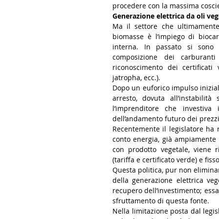
procedere con la massima cosci
Generazione elettrica da oli veg
Ma il settore che ultimamente 
biomasse è l’impiego di biocar
interna. In passato si sono r
composizione dei carburanti
riconoscimento dei certificati v
jatropha, ecc.).
Dopo un euforico impulso inizia
arresto, dovuta all’instabilità 
l’imprenditore che investiva
dell’andamento futuro dei prezzi
Recentemente il legislatore ha ri
conto energia, già ampiamente not
con prodotto vegetale, viene r
(tariffa e certificato verde) e fi
Questa politica, pur non eliminan
della generazione elettrica v
recupero dell’investimento; essa r
sfruttamento di questa fonte.
Nella limitazione posta dal legi