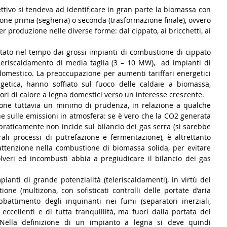
ettivo si tendeva ad identificare in gran parte la biomassa con 
one prima (segheria) o seconda (trasformazione finale), ovvero 
per produzione nelle diverse forme: dal cippato, ai bricchetti, ai 
stato nel tempo dai grossi impianti di combustione di cippato 
eleriscaldamento di media taglia (3 – 10 MW),  ad impianti di 
 domestico. La preoccupazione per aumenti tariffari energetici 
rgetica, hanno soffiato sul fuoco delle caldaie a biomassa, 
ori di calore a legna domestici verso un interesse crescente.
one tuttavia un minimo di prudenza, in relazione a qualche 
e sulle emissioni in atmosfera: se è vero che la CO2 generata 
raticamente non incide sul bilancio dei gas serra (si sarebbe 
li processi di putrefazione e fermentazione), è altrettanto 
ttenzione nella combustione di biomassa solida, per evitare 
lveri ed incombusti abbia a pregiudicare il bilancio dei gas 
ianti di grande potenzialità (teleriscaldamenti), in virtù del 
one (multizona, con sofisticati controlli delle portate d’aria 
battimento degli inquinanti nei fumi (separatori inerziali, 
ti eccellenti e di tutta tranquillità, ma fuori dalla portata del 
Nella definizione di un impianto a legna si deve quindi 