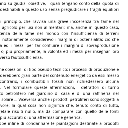
ano su giudizi obiettive, i quali tengano conto della quota di 
 destinabili a questo uso senza pregiudicare i fragili equilibri 
i principio, che ravvisa una grave incoerenza tra fame nel 
agricolo per usi non alimentari; ma, anche in questo caso,  
istenza della fame nel mondo con l’insufficienza di terreni 
ha notoriamente considerevoli margini di potenzialità: ciò che 
à ed i mezzi per far confluire i margini di sovraproduzione 
 o, più propriamente, la volontà ed i mezzi per insegnar loro 
rso l’autosufficienza.
une obiezioni di tipo pseudo-tecnico: i processi di produzione e 
eroderebbero gran parte del contenuto energetico da essi messo 
ontrario, i combustibili fossili non richiedessero alcuna 
. Nel formulare queste affermazioni, i detrattori di turno 
 petrolifero nel giardino di casa e di una raffineria nel 
solare … Viceversa anche i prodotti petroliferi sono soggetti a 
ivore; la qual cosa non significa che, tenuto conto di tutto, 
egetale risulti nullo, ma da comparare con quello delle fonti 
i più accurati di una affermazione generica.
be infine di condannare le piantagioni destinate a prodotti 