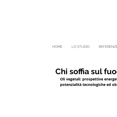
HOME
LO STUDIO
REFERENZ
Chi soffia sul f
Oli vegetali: prospettive energ
potenzialità tecnologiche ed ob