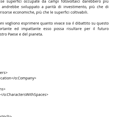
esse superfici occupate da campi fotovoltaici darebbero più 
 andrebbe sviluppato a parità di investimento, più che di 
risorse economiche, più che le superfici coltivabili.
ni vogliono esprimere quanto vivace sia il dibattito su questo 
ante ed impattante esso possa risultare per il futuro 
tro Paese e del pianeta. 
ters>
cation</o:Company>
hs>
8</o:CharactersWithSpaces>
erInch>