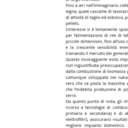
Fino a ieri nell’immaginario coll
legna, quale cascame di lavorazi
di attività di taglio ed esbosco, 
pellets.
L’interesse si è lentamente spo
per l’alimentazione di reti di t
piccole dimensioni, fino all’uso
e la crescente sensibilità ene
trainando il mercato dei generat
Questo incoraggiante esito imp
non ingiustificata preoccupazion
dalla combustione di biomassa p
comunque sviluppata nei natura
vero che va posta la massima a
che l’indebita produzione di po
serra. 
Da questo punto di vista, gli imp
ricorso a tecnologie di combusti
primaria e secondaria) e di ab
elettrofiltri), assicurano risulta
migliore impianto domestico. 