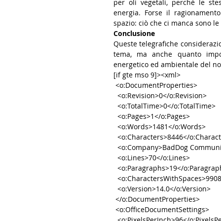
per oli vegetali, perché le st
energia. Forse il ragionamento
spazio: ciò che ci manca sono le 
Conclusione
Queste telegrafiche considerazio
tema, ma anche quanto import
energetico ed ambientale del nos
[if gte mso 9]><xml>
 <o:DocumentProperties>
  <o:Revision>0</o:Revision>
  <o:TotalTime>0</o:TotalTime>
  <o:Pages>1</o:Pages>
  <o:Words>1481</o:Words>
  <o:Characters>8446</o:Charac
  <o:Company>BadDog Communi
  <o:Lines>70</o:Lines>
  <o:Paragraphs>19</o:Paragrap
  <o:CharactersWithSpaces>990
  <o:Version>14.0</o:Version>
 </o:DocumentProperties>
 <o:OfficeDocumentSettings>
  <o:PixelsPerInch>96</o:PixelsP