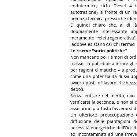
endotermico, ciclo Diesel 4 
autotrazione), a fronte di un r
potenza termica pressoché identic
E’ quindi chiaro che, al di là 
doppiamente interessante app
meramente “elettrogenerativa”
laddove esistano carichi termici si
Le riserve “socio-politiche”
Non mancano poi i timori di ordin
massiccia potrebbe alterare gli sc
per ragioni climatiche – a produ
come una potenzialità di sviluppo
ovvero posti di lavoro ricchezz
deboli. 
Senza entrare nel merito, non
verificarsi la seconda, e non s
assicurino piuttosto l’avverarsi de
Un ulteriore preoccupazione 
diffusione delle piantagioni d
necessità energetiche dell’Occide
ed incontaminati ad una irreve