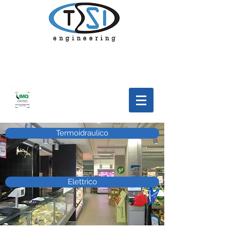
Termoidraulico
Elettrico