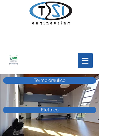
Termoidraulico
Elettrico