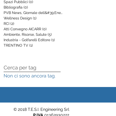
Spazi Pubblici
(0)
0 post
Bibliografia
(0)
0 post
PVB News, Giornale dell&#39;Energia
(8)
8 post
Wellness Design
(1)
1 post
RCI
(2)
2 post
Atti Convegno AICARR
(0)
0 post
Ambiente, Risorse, Salute
(5)
5 post
Industria - Golfarelli Editore
(1)
1 post
TRENTINO TV
(1)
1 post
Cerca per tag
Non ci sono ancora tag.
© 2018 T.E.S.I. Engineering Srl
P.IVA
01362930222