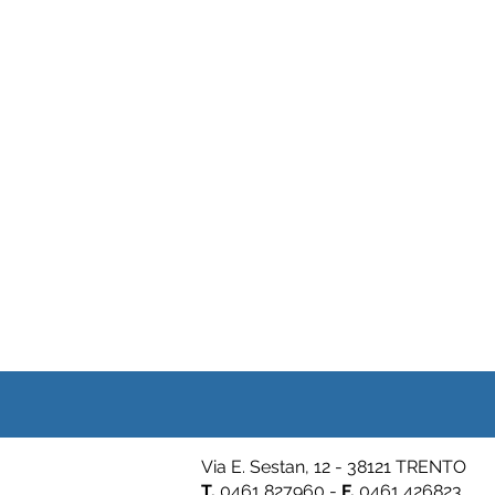
Via E. Sestan, 12 - 38121 TRENTO
T.
0461 827960 -
F.
0461 426823