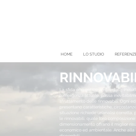
HOME
LO STUDIO
REFERENZ
RINNOVABI
La sfida energetico-ambientale, inelud
l’emergenza attuale, passa inevitabilm
sfruttamento delle rinnovabili. Ogni edif
presentano caratteristiche, circostanze
situazione richiede un’analisi corretta,
le rinnovabili, quale loro composizione
dimensionamento offrano il miglior risu
economico ed ambientale. Anche alla l
disponibili.