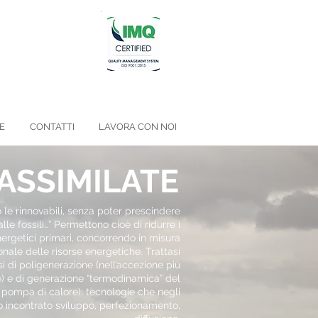
E
CONTATTI
LAVORA CON NOI
ASSIMILATE
o le rinnovabili, senza poter prescindere
e fossili…” Permettono cioè di ridurre i
ergetici primari, concorrendo in misura
onale delle risorse energetiche. Trattasi
i di poligenerazione (nell’accezione più
) e di generazione “termodinamica” del
 pompa di calore): tecnologie che negli
o incontrato sviluppo, perfezionamento,