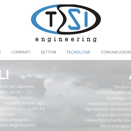
E
COMPARTI
SETTORI
TECNOLOGIE
COMUNICAZION
LI
ibile per superare
“Sfruttan
ente per lo
completamente dall
icio, sito, utenza
fabbisogni en
, esigenze diverse; ogni
importante all’uso razi
 per individuare quale tra
tipicamente dei process
 e quale
ampia del termine
ltato energetico,
calore (tipicamente con
uce degli incentivi
ultimi anni hann