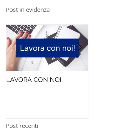
Post in evidenza
LAVORA CON NOI
Niente geni, 
persone
Post recenti