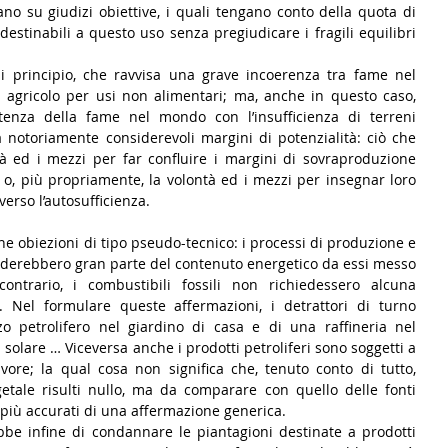
ano su giudizi obiettive, i quali tengano conto della quota di 
 destinabili a questo uso senza pregiudicare i fragili equilibri 
i principio, che ravvisa una grave incoerenza tra fame nel 
agricolo per usi non alimentari; ma, anche in questo caso,  
istenza della fame nel mondo con l’insufficienza di terreni 
ha notoriamente considerevoli margini di potenzialità: ciò che 
à ed i mezzi per far confluire i margini di sovraproduzione 
 o, più propriamente, la volontà ed i mezzi per insegnar loro 
rso l’autosufficienza.
une obiezioni di tipo pseudo-tecnico: i processi di produzione e 
eroderebbero gran parte del contenuto energetico da essi messo 
ontrario, i combustibili fossili non richiedessero alcuna 
. Nel formulare queste affermazioni, i detrattori di turno 
 petrolifero nel giardino di casa e di una raffineria nel 
solare … Viceversa anche i prodotti petroliferi sono soggetti a 
ivore; la qual cosa non significa che, tenuto conto di tutto, 
egetale risulti nullo, ma da comparare con quello delle fonti 
i più accurati di una affermazione generica.
be infine di condannare le piantagioni destinate a prodotti 