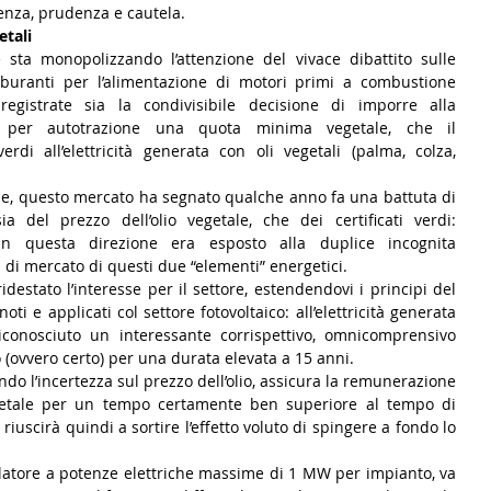
enza, prudenza e cautela.
etali
sta monopolizzando l’attenzione del vivace dibattito sulle 
buranti per l’alimentazione di motori primi a combustione 
egistrate sia la condivisibile decisione di imporre alla 
 per autotrazione una quota minima vegetale, che il 
erdi all’elettricità generata con oli vegetali (palma, colza, 
le, questo mercato ha segnato qualche anno fa una battuta di 
sia del prezzo dell’olio vegetale, che dei certificati verdi: 
 in questa direzione era esposto alla duplice incognita 
 di mercato di questi due “elementi” energetici.
destato l’interesse per il settore, estendendovi i principi del 
i e applicati col settore fotovoltaico: all’elettricità generata 
iconosciuto un interessante corrispettivo, omnicomprensivo 
sso (ovvero certo) per una durata elevata a 15 anni.  
do l’incertezza sul prezzo dell’olio, assicura la remunerazione 
egetale per un tempo certamente ben superiore al tempo di 
iuscirà quindi a sortire l’effetto voluto di spingere a fondo lo 
slatore a potenze elettriche massime di 1 MW per impianto, va 