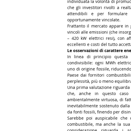
individuata la volontà di promuov
che gli investitori rivolti a rea
attendibili e per formulare 
opportunamente vincolate. 
Frattanto il mercato appare in 
vincoli alle emissioni (che insorg
– 420 kW elettrici resi), con a
eccellenti e costi del tutto accett
Le osservazioni di carattere en
In linea di principio questa
condivisibile: ogni MWh elettr
uno di origine fossile, riducendo
Paese dai fornitori combustibil
perplessità, più o meno equilibr
Una prima valutazione riguarda 
che, anche in questo caso c
ambientalmente virtuosa, di fatt
inevitabilmente sostenuto dalla c
Sarebbe poi auspicabile che qu
combustibile, ma anche la sua d
considerazione riguarda i so