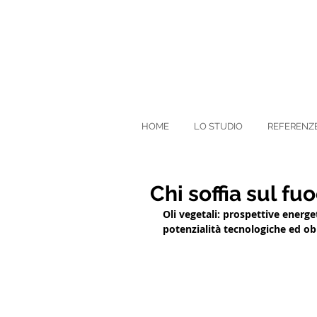
HOME
LO STUDIO
REFERENZ
Chi soffia sul f
Oli vegetali: prospettive energ
potenzialità tecnologiche ed ob