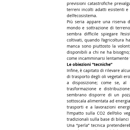
previsioni catastrofiche prevalg
terreni incolti adatti esistenti e
dell’ecosistema.
Più seria appare una riserva d
mondo e sottrazione di terreno 
sembra difficile spiegare l’es
coltivati, quando l’agricoltura 
manca sono piuttosto la volont
disponibili a chi ne ha bisogno;
come incamminarsi lentamente ve
Le obiezioni “tecniche”
Infine, è capitato di rilevare alc
di trasporto degli oli vegetali 
a disposizione; come se, al c
trasformazione e distribuzione
sembrano disporre di un pozzo
sottoscala alimentata ad energia 
trasporti e a lavorazioni energ
l’impatto sulla CO2 dell’olio v
tradizionali sulla base di bilanc
Una “perla” tecnica pretendereb