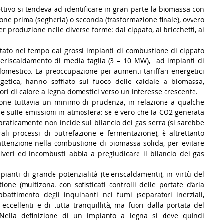
ettivo si tendeva ad identificare in gran parte la biomassa con 
one prima (segheria) o seconda (trasformazione finale), ovvero 
per produzione nelle diverse forme: dal cippato, ai bricchetti, ai 
stato nel tempo dai grossi impianti di combustione di cippato 
eleriscaldamento di media taglia (3 – 10 MW),  ad impianti di 
 domestico. La preoccupazione per aumenti tariffari energetici 
rgetica, hanno soffiato sul fuoco delle caldaie a biomassa, 
ori di calore a legna domestici verso un interesse crescente.
one tuttavia un minimo di prudenza, in relazione a qualche 
e sulle emissioni in atmosfera: se è vero che la CO2 generata 
raticamente non incide sul bilancio dei gas serra (si sarebbe 
li processi di putrefazione e fermentazione), è altrettanto 
ttenzione nella combustione di biomassa solida, per evitare 
lveri ed incombusti abbia a pregiudicare il bilancio dei gas 
ianti di grande potenzialità (teleriscaldamenti), in virtù del 
one (multizona, con sofisticati controlli delle portate d’aria 
battimento degli inquinanti nei fumi (separatori inerziali, 
ti eccellenti e di tutta tranquillità, ma fuori dalla portata del 
Nella definizione di un impianto a legna si deve quindi 