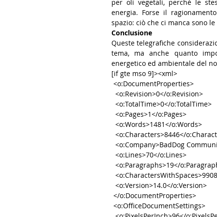
per oli vegetali, perché le st
energia. Forse il ragionamento
spazio: ciò che ci manca sono le 
Conclusione
Queste telegrafiche considerazio
tema, ma anche quanto import
energetico ed ambientale del nos
[if gte mso 9]><xml>
 <o:DocumentProperties>
  <o:Revision>0</o:Revision>
  <o:TotalTime>0</o:TotalTime>
  <o:Pages>1</o:Pages>
  <o:Words>1481</o:Words>
  <o:Characters>8446</o:Charac
  <o:Company>BadDog Communi
  <o:Lines>70</o:Lines>
  <o:Paragraphs>19</o:Paragrap
  <o:CharactersWithSpaces>990
  <o:Version>14.0</o:Version>
 </o:DocumentProperties>
 <o:OfficeDocumentSettings>
  <o:PixelsPerInch>96</o:PixelsP