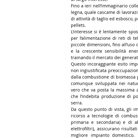
Fino a ieri nell’immaginario coll
legna, quale cascame di lavorazi
di attività di taglio ed esbosco, 
pellets.
L’interesse si è lentamente spo
per l’alimentazione di reti di t
piccole dimensioni, fino all’uso
e la crescente sensibilità ene
trainando il mercato dei generat
Questo incoraggiante esito imp
non ingiustificata preoccupazion
dalla combustione di biomassa p
comunque sviluppata nei natura
vero che va posta la massima a
che l’indebita produzione di po
serra. 
Da questo punto di vista, gli imp
ricorso a tecnologie di combusti
primaria e secondaria) e di ab
elettrofiltri), assicurano risulta
migliore impianto domestico. 