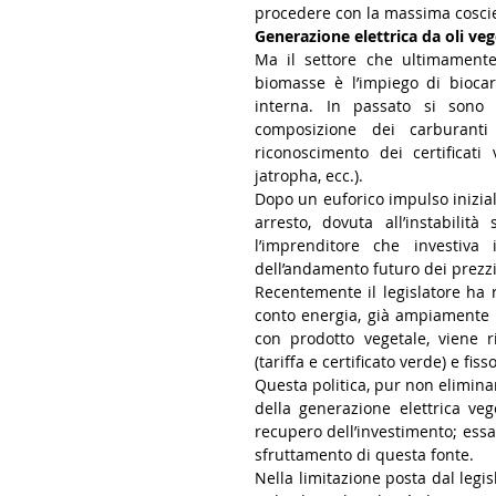
procedere con la massima cosci
Generazione elettrica da oli veg
Ma il settore che ultimamente 
biomasse è l’impiego di biocar
interna. In passato si sono r
composizione dei carburanti
riconoscimento dei certificati v
jatropha, ecc.).
Dopo un euforico impulso inizia
arresto, dovuta all’instabilità 
l’imprenditore che investiva
dell’andamento futuro dei prezzi
Recentemente il legislatore ha ri
conto energia, già ampiamente not
con prodotto vegetale, viene r
(tariffa e certificato verde) e fi
Questa politica, pur non eliminan
della generazione elettrica v
recupero dell’investimento; essa r
sfruttamento di questa fonte.
Nella limitazione posta dal legi