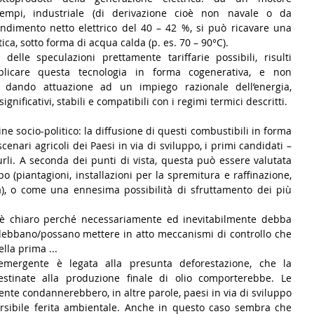
tempi, industriale (di derivazione cioè non navale o da 
endimento netto elettrico del 40 – 42 %, si può ricavare una 
a, sotto forma di acqua calda (p. es. 70 – 90°C). 
delle speculazioni prettamente tariffarie possibili, risulti 
licare questa tecnologia in forma cogenerativa, e non 
, dando attuazione ad un impiego razionale dell’energia, 
gnificativi, stabili e compatibili con i regimi termici descritti.
e socio-politico: la diffusione di questi combustibili in forma 
enari agricoli dei Paesi in via di sviluppo, i primi candidati – 
rli. A seconda dei punti di vista, questa può essere valutata 
 (piantagioni, installazioni per la spremitura e raffinazione, 
a), o come una ennesima possibilità di sfruttamento dei più 
 è chiaro perché necessariamente ed inevitabilmente debba 
i debbano/possano mettere in atto meccanismi di controllo che 
lla prima ... 
emergente è legata alla presunta deforestazione, che la 
estinate alla produzione finale di olio comporterebbe. Le 
nte condannerebbero, in altre parole, paesi in via di sviluppo 
rsibile ferita ambientale. Anche in questo caso sembra che 