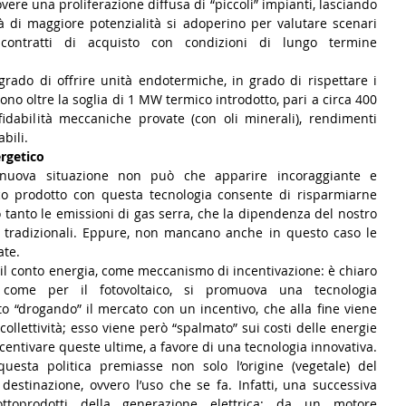
ere una proliferazione diffusa di “piccoli” impianti, lasciando 
ltà di maggiore potenzialità si adoperino per valutare scenari 
contratti di acquisto con condizioni di lungo termine 
grado di offrire unità endotermiche, in grado di rispettare i 
ono oltre la soglia di 1 MW termico introdotto, pari a circa 400 
ffidabilità meccaniche provate (con oli minerali), rendimenti 
abili.
ergetico
 nuova situazione non può che apparire incoraggiante e 
ico prodotto con questa tecnologia consente di risparmiarne 
 tanto le emissioni di gas serra, che la dipendenza del nostro 
i tradizionali. Eppure, non mancano anche in questo caso le 
ate.
il conto energia, come meccanismo di incentivazione: è chiaro 
ome per il fotovoltaico, si promuova una tecnologia 
o “drogando” il mercato con un incentivo, che alla fine viene 
ollettività; esso viene però “spalmato” sui costi delle energie 
da fonti fossili, finendo per disincentivare queste ultime, a favore di una tecnologia innovativa. 
esta politica premiasse non solo l’origine (vegetale) del 
estinazione, ovvero l’uso che se fa. Infatti, una successiva 
ttoprodotti della generazione elettrica: da un motore 