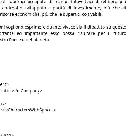
esse superfici occupate da campi fotovoltaici darebbero più 
 andrebbe sviluppato a parità di investimento, più che di 
risorse economiche, più che le superfici coltivabili.
ni vogliono esprimere quanto vivace sia il dibattito su questo 
ante ed impattante esso possa risultare per il futuro 
tro Paese e del pianeta. 
ters>
cation</o:Company>
hs>
8</o:CharactersWithSpaces>
erInch>