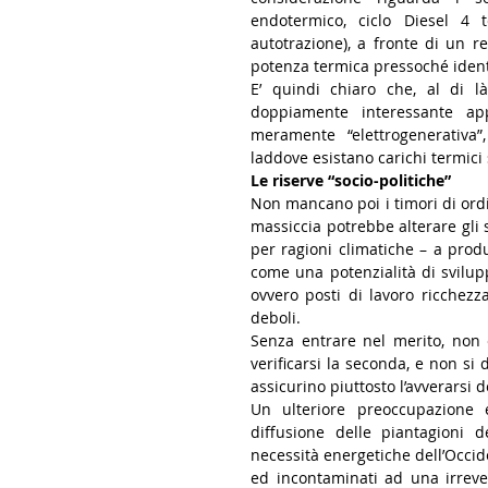
endotermico, ciclo Diesel 4 
autotrazione), a fronte di un r
potenza termica pressoché identic
E’ quindi chiaro che, al di là 
doppiamente interessante app
meramente “elettrogenerativa”
laddove esistano carichi termici si
Le riserve “socio-politiche”
Non mancano poi i timori di ordin
massiccia potrebbe alterare gli sc
per ragioni climatiche – a produ
come una potenzialità di sviluppo
ovvero posti di lavoro ricchezz
deboli. 
Senza entrare nel merito, non
verificarsi la seconda, e non s
assicurino piuttosto l’avverarsi de
Un ulteriore preoccupazione 
diffusione delle piantagioni d
necessità energetiche dell’Occide
ed incontaminati ad una irreve