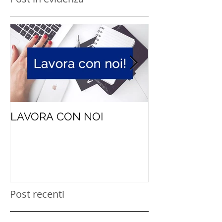
LAVORA CON NOI
Niente geni, 
persone
Post recenti