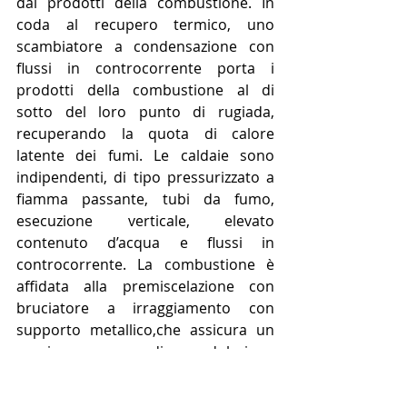
dai prodotti della combustione. In 
coda al recupero termico, uno 
scambiatore a condensazione con 
flussi in controcorrente porta i 
prodotti della combustione al di 
sotto del loro punto di rugiada, 
recuperando la quota di calore 
latente dei fumi. Le caldaie sono 
indipendenti, di tipo pressurizzato a 
fiamma passante, tubi da fumo, 
esecuzione verticale, elevato 
contenuto d’acqua e flussi in 
controcorrente. La combustione è 
affidata alla premiscelazione con 
bruciatore a irraggiamento con 
supporto metallico,che assicura un 
ampio campo di modulazione 
(17÷100%) grazie al regime di 
rotazione variabile del 