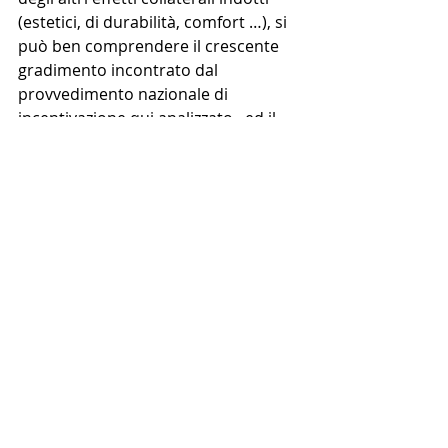
(estetici, di durabilità, comfort …), si 
può ben comprendere il crescente 
gradimento incontrato dal 
provvedimento nazionale di 
incentivazione qui analizzato,  ed il 
puntuale riscontro che il campione 
di interventi seguiti dal ns. studio ha 
indicato.
Nel segnalare che queste valutazioni 
trovano una conferma pressochè 
puntuale nelle statistiche nazionali, è 
opportuno precisare che i benefici 
fiscali sono estesi a tutto il 2011, con 
dubbie probabilità di proroga: per gli 
indecisi sta per scattare l’ultimo 
avviso.
T.E.S.I. Engineering srl
Ing. Lorenzo Strauss