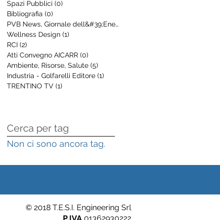
Spazi Pubblici
(0)
0 post
Bibliografia
(0)
0 post
PVB News, Giornale dell&#39;Energia
(8)
8 post
Wellness Design
(1)
1 post
RCI
(2)
2 post
Atti Convegno AICARR
(0)
0 post
Ambiente, Risorse, Salute
(5)
5 post
Industria - Golfarelli Editore
(1)
1 post
TRENTINO TV
(1)
1 post
Cerca per tag
Non ci sono ancora tag.
© 2018 T.E.S.I. Engineering Srl
P.IVA
01362930222