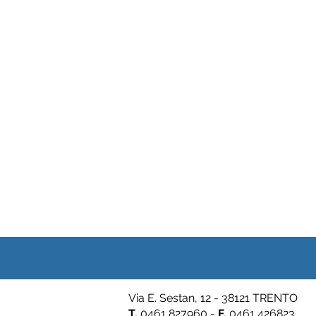
Via E. Sestan, 12 - 38121 TRENTO
T.
0461 827960 -
F.
0461 426823