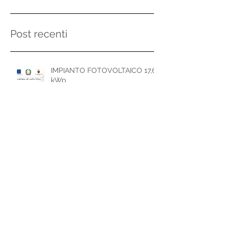
Post recenti
IMPIANTO FOTOVOLTAICO 17,6
kWp
LAVORA CON NOI
SVILUPPO E INNOVAZIONE DEI
SERVIZI BIM - LEED - ESCo -