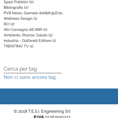
Spazi Pubblici
(0)
0 post
Bibliografia
(0)
0 post
PVB News, Giornale dell&#39;Energia
(8)
8 post
Wellness Design
(1)
1 post
RCI
(2)
2 post
Atti Convegno AICARR
(0)
0 post
Ambiente, Risorse, Salute
(5)
5 post
Industria - Golfarelli Editore
(1)
1 post
TRENTINO TV
(1)
1 post
Cerca per tag
Non ci sono ancora tag.
© 2018 T.E.S.I. Engineering Srl
P.IVA
01362930222