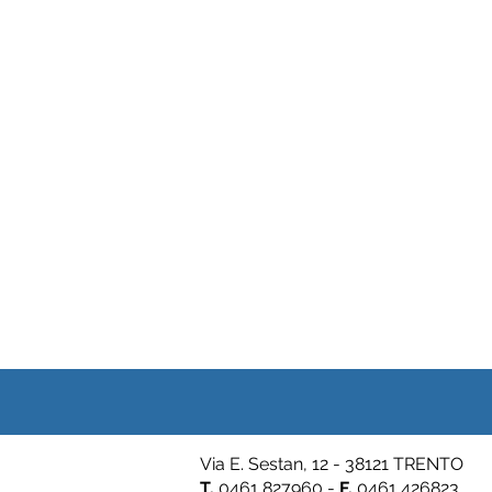
Via E. Sestan, 12 - 38121 TRENTO
T.
0461 827960 -
F.
0461 426823