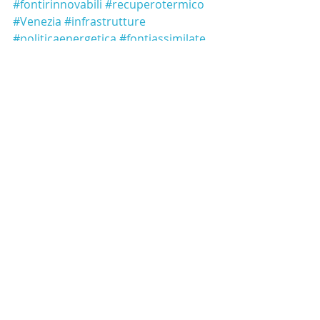
#fontirinnovabili
#recuperotermico
#Venezia
#infrastrutture
#politicaenergetica
#fontiassimilate
#cogenerazione
#trigenerazione
PVB News, Giornale dell&#39;Energia
Commenti
Scrivi un commento...
Post in evidenza