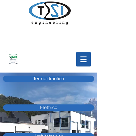
Termoidraulico
Elettrico